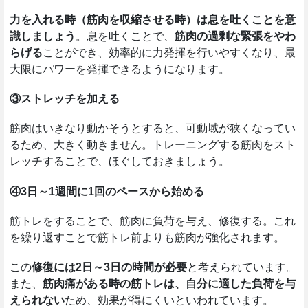
力を入れる時（筋肉を収縮させる時）は息を吐くことを意
識しましょう
。息を吐くことで、
筋肉の過剰な緊張をやわ
らげる
ことができ、効率的に力発揮を行いやすくなり、最
大限にパワーを発揮できるようになります。
③ストレッチを加える
筋肉はいきなり動かそうとすると、可動域が狭くなってい
るため、大きく動きません。トレーニングする筋肉をスト
レッチすることで、ほぐしておきましょう。
④3日～1週間に1回のペースから始める
筋トレをすることで、筋肉に負荷を与え、修復する。これ
を繰り返すことで筋トレ前よりも筋肉が強化されます。
この
修復には2日～3日の時間が必要
と考えられています。
また、
筋肉痛がある時の筋トレは、自分に適した負荷を与
えられない
ため、効果が得にくいといわれています。