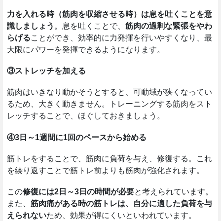
力を入れる時（筋肉を収縮させる時）は息を吐くことを意
識しましょう
。息を吐くことで、
筋肉の過剰な緊張をやわ
らげる
ことができ、効率的に力発揮を行いやすくなり、最
大限にパワーを発揮できるようになります。
③ストレッチを加える
筋肉はいきなり動かそうとすると、可動域が狭くなってい
るため、大きく動きません。トレーニングする筋肉をスト
レッチすることで、ほぐしておきましょう。
④3日～1週間に1回のペースから始める
筋トレをすることで、筋肉に負荷を与え、修復する。これ
を繰り返すことで筋トレ前よりも筋肉が強化されます。
この
修復には2日～3日の時間が必要
と考えられています。
また、
筋肉痛がある時の筋トレは、自分に適した負荷を与
えられない
ため、効果が得にくいといわれています。