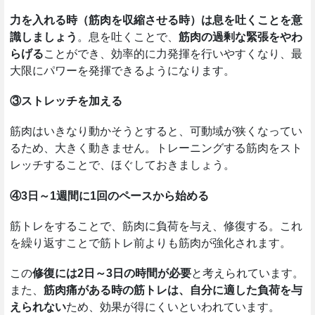
力を入れる時（筋肉を収縮させる時）は息を吐くことを意
識しましょう
。息を吐くことで、
筋肉の過剰な緊張をやわ
らげる
ことができ、効率的に力発揮を行いやすくなり、最
大限にパワーを発揮できるようになります。
③ストレッチを加える
筋肉はいきなり動かそうとすると、可動域が狭くなってい
るため、大きく動きません。トレーニングする筋肉をスト
レッチすることで、ほぐしておきましょう。
④3日～1週間に1回のペースから始める
筋トレをすることで、筋肉に負荷を与え、修復する。これ
を繰り返すことで筋トレ前よりも筋肉が強化されます。
この
修復には2日～3日の時間が必要
と考えられています。
また、
筋肉痛がある時の筋トレは、自分に適した負荷を与
えられない
ため、効果が得にくいといわれています。