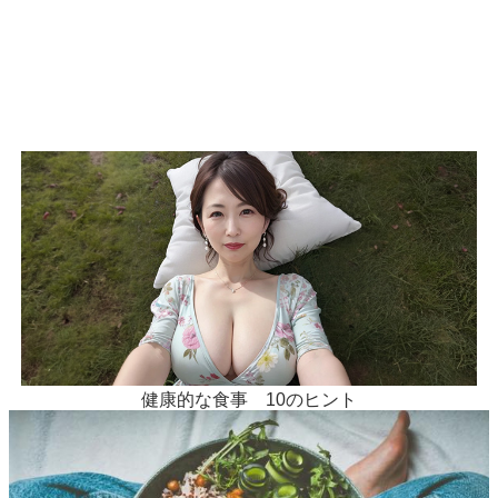
「1プッシュで近所の人妻が女
の顔に…」香った瞬間、理性が
崩壊するフェロモン香水がやば
い
健康的な食事 10のヒント