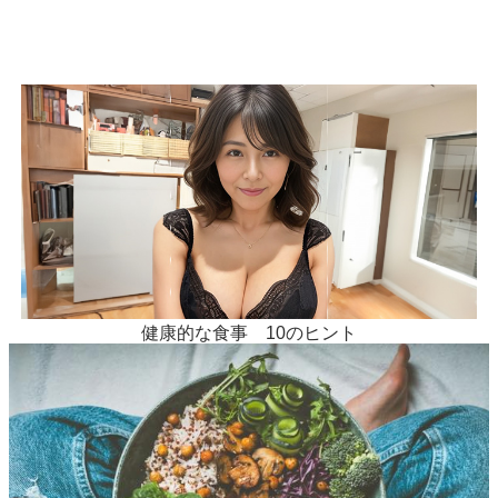
70歳のじいでも近所の52歳美熟女とハッスル堪能中！業界
初の催淫香水がスゴすぎた
健康的な食事 10のヒント