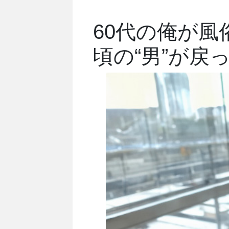
60代の俺が風
頃の“男”が戻