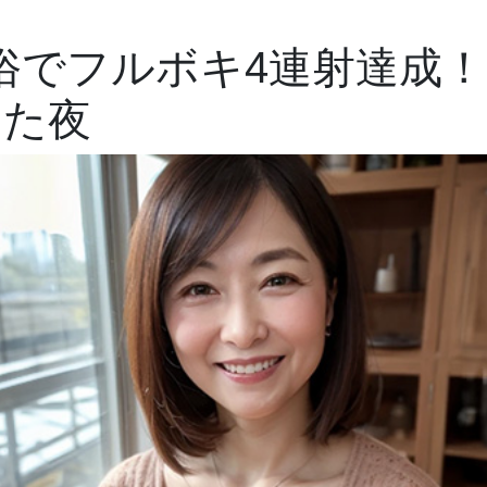
俗でフルボキ4連射達成！
った夜